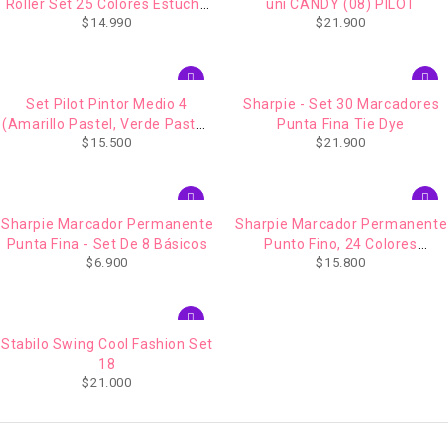
Roller Set 25 Colores Estuche
uni CANDY (08) PILOT
$
14.990
$
21.900
Tela
Set Pilot Pintor Medio 4
Sharpie - Set 30 Marcadores
(Amarillo Pastel, Verde Pastel,
Punta Fina Tie Dye
$
15.500
$
21.900
Azul Pastel )
Sharpie Marcador Permanente
Sharpie Marcador Permanente
Punta Fina - Set De 8 Básicos
Punto Fino, 24 Colores
$
6.900
$
15.800
Surtidos
Stabilo Swing Cool Fashion Set
18
$
21.000