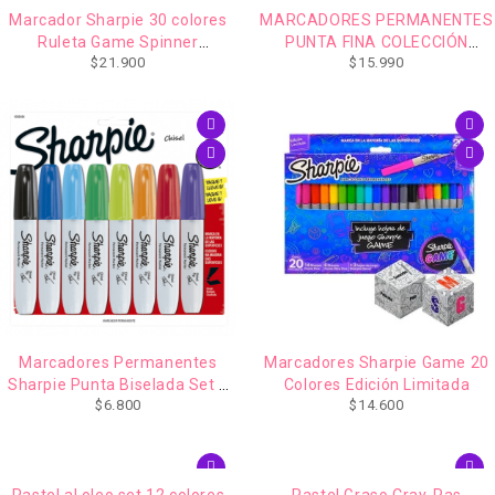
Marcador Sharpie 30 colores
MARCADORES PERMANENTES
Ruleta Game Spinner
PUNTA FINA COLECCIÓN
$
21.900
$
15.990
Permanente
MÍSTICO SHARPIE (COLORES,
24 PZS.)
AGOTADO
Marcadores Permanentes
Marcadores Sharpie Game 20
Sharpie Punta Biselada Set 8
Colores Edición Limitada
$
6.800
$
14.600
Colores
Pastel al oleo set 12 colores
Pastel Graso Cray-Pas