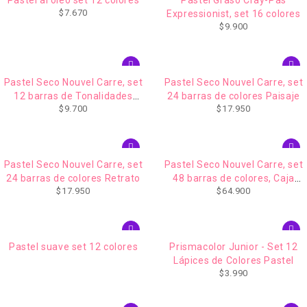
$
7.670
Expressionist, set 16 colores
$
9.900
Pastel Seco Nouvel Carre, set
Pastel Seco Nouvel Carre, set
12 barras de Tonalidades
24 barras de colores Paisaje
$
9.700
$
17.950
Grises
Pastel Seco Nouvel Carre, set
Pastel Seco Nouvel Carre, set
24 barras de colores Retrato
48 barras de colores, Caja
$
17.950
$
64.900
Madera
AGOTADO
Pastel suave set 12 colores
Prismacolor Junior - Set 12
Lápices de Colores Pastel
$
3.990