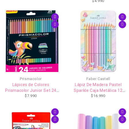
$
4.990
Pasteles
Prismacolor
Faber Castell
Lápices de Colores
Lápiz De Madera Pastel
Prismacolor Junior Set 24
Sparkle Caja Metálica 12
$
7.990
$
16.990
Colores Pasteles
Colores Vivos Faber Castell