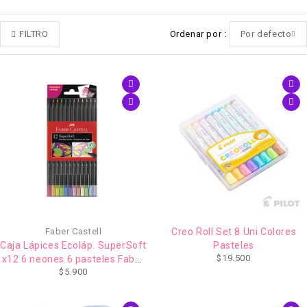
FILTRO
Ordenar por
Por defecto
Faber Castell
Creo Roll Set 8 Uni Colores
Caja Lápices Ecoláp. SuperSoft
Pasteles
$
19.500
x12 6 neones 6 pasteles Faber
$
5.900
Castell