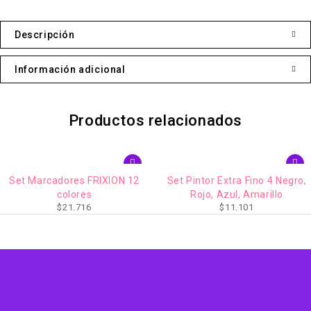
Descripción
Información adicional
Productos relacionados
RIXION 12
Set Pintor Extra Fino 4 Negro,
Marcador Pizar
Rojo, Azul, Amarillo
Negro 
$
11.101
$
2.2