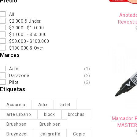
Precio
All
Anotad
$2.000 & Under
Revesti
$2.000 - $10.000
Ap
$10.001 - $50.000
$50.000 - $100.000
$100.000 & Over
Marcas
Adix
(1)
Datazone
(2)
Pilot
(2)
Etiquetas
Acuarela
Adix
artel
arte urbano
block
brochas
Marcador 
Brushpen
Brush pen
MASTER
Bruynzeel
caligrafía
Copic