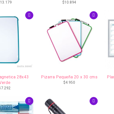
30x45cm
13.179
$
10.894
agnetica 28x43
Pizarra Pequeña 20 x 30 cms
Pla
Verde
$
4.950
$
7.292