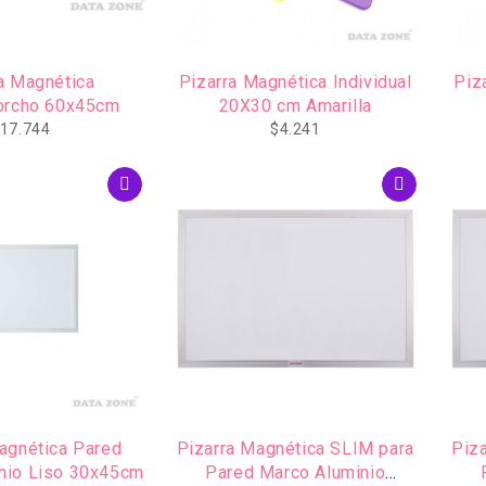
a Magnética
Pizarra Magnética Individual
Piz
orcho 60x45cm
20X30 cm Amarilla
17.744
$
4.241
agnética Pared
Pizarra Magnética SLIM para
Piz
nio Liso 30x45cm
Pared Marco Aluminio