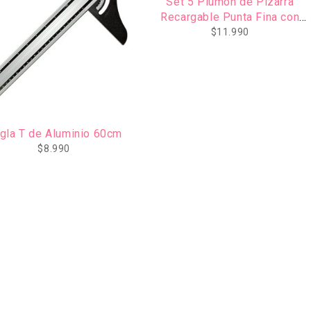
Set 5 Plumón de Pizarra
Recargable Punta Fina con
Borrador de Regalo PILOT
$
11.990
gla T de Aluminio 60cm
$
8.990