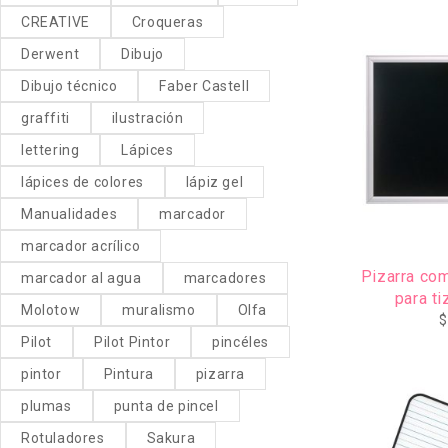
CREATIVE
Croqueras
Derwent
Dibujo
Dibujo técnico
Faber Castell
graffiti
ilustración
lettering
Lápices
lápices de colores
lápiz gel
Manualidades
marcador
marcador acrílico
Pizarra com
marcador al agua
marcadores
para t
Molotow
muralismo
Olfa
$
Pilot
Pilot Pintor
pincéles
pintor
Pintura
pizarra
plumas
punta de pincel
Rotuladores
Sakura