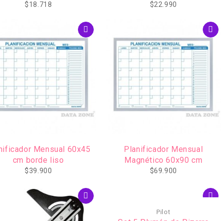
45x60cm
$
18.718
$
22.990
nificador Mensual 60x45
Planificador Mensual
cm borde liso
Magnético 60x90 cm
$
39.900
$
69.900
Pilot