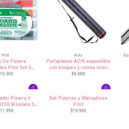
Re
Pilot
Adix
 De Pizarra
Portaplanos ADIX expandible
es Pilot Set 5
con bloqueo y correa color
olores
negro.
10.500
$
6.500
ador Pizarra V
Set Pizarras y Marcadores
TER Biselado 5u
Pilot
PILOT
11.990
$
10.900