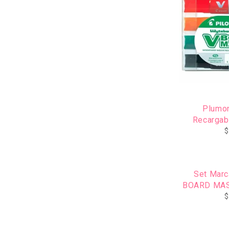
Plumon
Recargabl
C
$
Set Marc
BOARD MAS
$