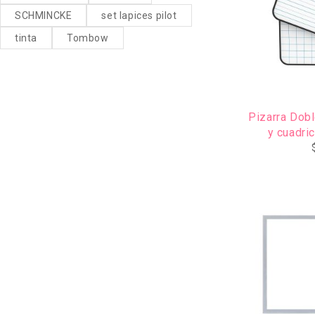
SCHMINCKE
set lapices pilot
tinta
Tombow
Pizarra Dobl
y cuadri