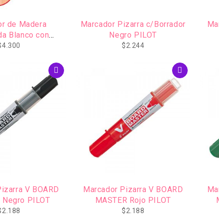
or de Madera
Marcador Pizarra c/Borrador
Ma
da Blanco con
Negro PILOT
retador
$
4.300
$
2.244
Pizarra V BOARD
Marcador Pizarra V BOARD
Ma
 Negro PILOT
MASTER Rojo PILOT
$
2.188
$
2.188