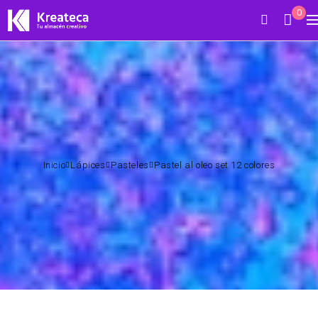
0
Inicio
Lápices
Pasteles
Pastel al oleo set 12 colores