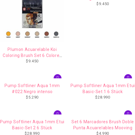
$
9.450
Plumon Acuarelable Koi
Coloring Brush Set 6 Colores
$
9.450
Retrato
Pump Softliner Aqua 1mm
Pump Softliner Aqua 1mm Etui
#022 Negro intenso
Basic-Set 1 6 Stück
$
5.290
$
28.990
Pump Softliner Aqua 1mm Etui
Set 6 Marcadores Brush Doble
Basic-Set 2 6 Stück
Punta Acuarelables Mooving
$
28.990
$
4.990