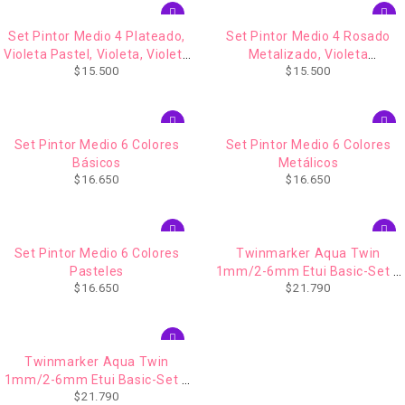
Set Pintor Medio 4 Plateado,
Set Pintor Medio 4 Rosado
Violeta Pastel, Violeta, Violeta
Metalizado, Violeta
$
15.500
$
15.500
Metalizado
Metalizado, Azul Metalizado,
Verde Metalizado
Set Pintor Medio 6 Colores
Set Pintor Medio 6 Colores
Básicos
Metálicos
$
16.650
$
16.650
Set Pintor Medio 6 Colores
Twinmarker Aqua Twin
Pasteles
1mm/2-6mm Etui Basic-Set 1
$
16.650
$
21.790
6 Stück
Twinmarker Aqua Twin
1mm/2-6mm Etui Basic-Set 1
$
21.790
6 Stück