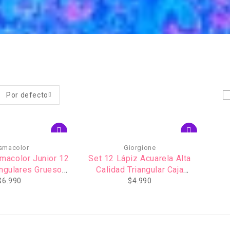
Por defecto
ismacolor
Giorgione
macolor Junior 12
Set 12 Lápiz Acuarela Alta
angulares Gruesos
Calidad Triangular Caja
5.0
Metálica
$
6.990
$
4.990