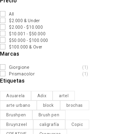
Precio
All
$2.000 & Under
$2.000 - $10.000
$10.001 - $50.000
$50.000 - $100.000
$100.000 & Over
Marcas
Giorgione
(1)
Prismacolor
(1)
Etiquetas
Acuarela
Adix
artel
arte urbano
block
brochas
Brushpen
Brush pen
Bruynzeel
caligrafía
Copic
CREATIVE
Croqueras