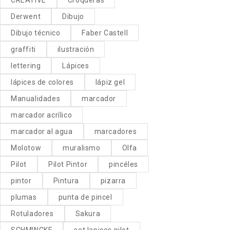
Derwent
Dibujo
Dibujo técnico
Faber Castell
graffiti
ilustración
lettering
Lápices
lápices de colores
lápiz gel
Manualidades
marcador
marcador acrílico
marcador al agua
marcadores
Molotow
muralismo
Olfa
Pilot
Pilot Pintor
pincéles
pintor
Pintura
pizarra
plumas
punta de pincel
Rotuladores
Sakura
SCHMINCKE
set lapices pilot