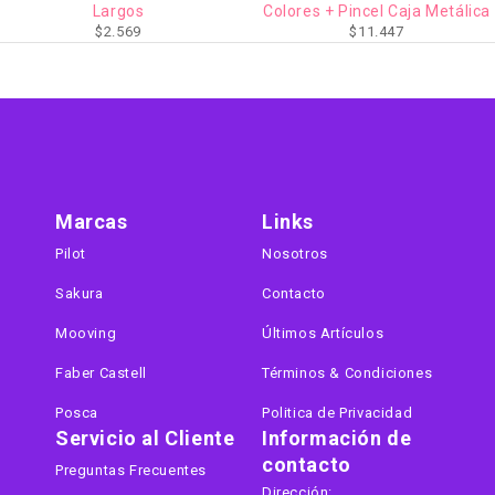
Colores + Pincel Caja Metálica
Colores en Caja Metálica BTS-
$
11.447
$
17.484
B
Marcas
Links
Pilot
Nosotros
Sakura
Contacto
Mooving
Últimos Artículos
Faber Castell
Términos & Condiciones
Posca
Politica de Privacidad
Servicio al Cliente
Información de
contacto
Preguntas Frecuentes
Dirección: