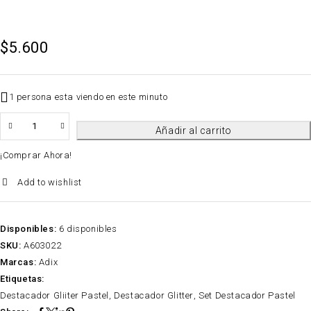
$
5.600
1 persona esta viendo en este minuto
QTY
Añadir al carrito
¡Comprar Ahora!
Add to wishlist
Disponibles:
6 disponibles
SKU:
A603022
Marcas:
Adix
Etiquetas:
Destacador Gliiter Pastel
,
Destacador Glitter
,
Set Destacador Pastel