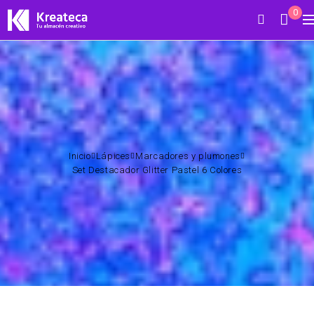
0
Inicio
Lápices
Marcadores y plumones
Set Destacador Glitter Pastel 6 Colores