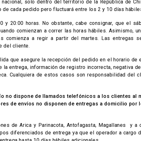
l nacional, solo dentro del territorio de la República de C
e cada pedido pero fluctuará entre los 2 y 10 días hábile
00 y 20:00 horas. No obstante, cabe consignar, que el sá
, cuando comienzan a correr las horas hábiles. Asimismo, 
s comienza a regir a partir del martes. Las entregas se
del cliente.
álida que asegure la recepción del pedido en el horario d
la entrega, información de registro incorrecta, negativa de
eca. Cualquiera de estos casos son responsabilidad del cl
ío no dispone de llamados telefónicos a los clientes al 
res de envíos no disponen de entregas a domicilio por 
nes de Arica y Parinacota, Antofagasta, Magallanes y a o
os diferenciados de entrega ya que el operador a cargo d
entrega hasta 10 días hábiles adicionales.