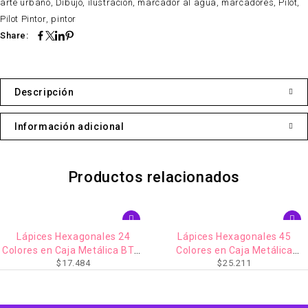
arte urbano
,
Dibujo
,
ilustración
,
marcador al agua
,
marcadores
,
Pilot
,
Pilot Pintor
,
pintor
Share:
Descripción
Información adicional
Productos relacionados
AGOTADO
Lápices Hexagonales 45
Caja de Lápices Acuarelables
$
25.440
Colores en Caja Metálica
$
25.211
Animales