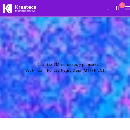
0
Inicio
Lápices
Marcadores y plumones
Set Pintor 4 Puntas Negro Caja (M11) PILOT