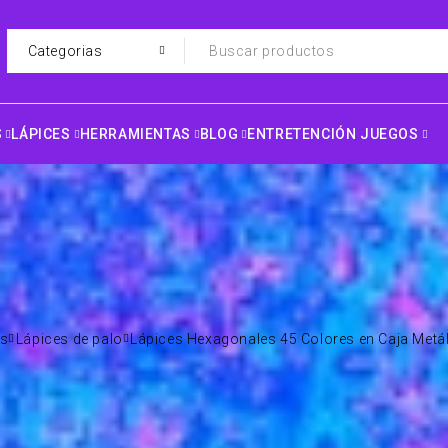
S
LÁPICES
HERRAMIENTAS
BLOG
ENTRETENCIÓN JUEGOS
es
Lápices de palo
Lápices Hexagonales 45 Colores en Caja Metá