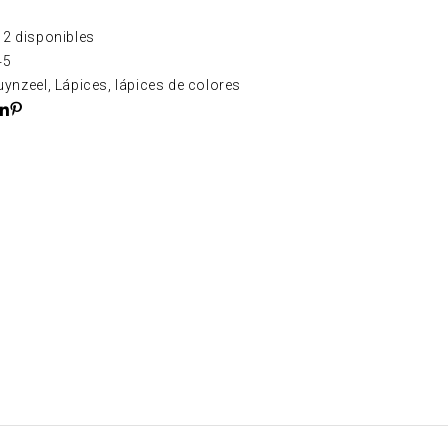
2 disponibles
45
uynzeel
,
Lápices
,
lápices de colores