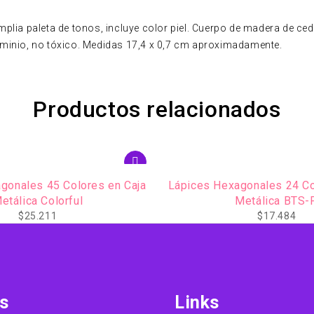
mplia paleta de tonos, incluye color piel. Cuerpo de madera de ce
luminio, no tóxico. Medidas 17,4 x 0,7 cm aproximadamente.
Productos relacionados
gonales 24 Colores en Caja
Lapicera Parallel Pun
Metálica BTS-P
$
11.645
$
17.484
s
Links