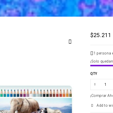
$
25.211
1 persona 
¡Solo quedan 
QTY
¡Comprar Ah
Add to wi