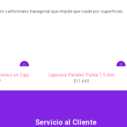
dro californiano hexagonal que impide que ruede por superficies
ta 1.5 mm
Lápices Expression 72 Colores Caja
Metálica
$
46.094
Servicio al Cliente