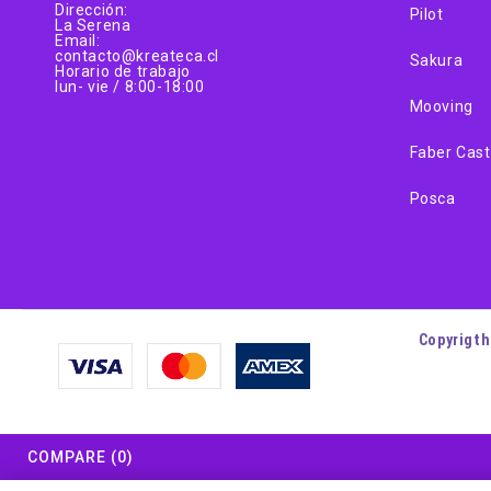
Dirección:
Pilot
La Serena
Email:
contacto@kreateca.cl
Sakura
Horario de trabajo
lun- vie / 8:00-18:00
Mooving
Faber Cast
Posca
Copyrigth
COMPARE
(0)