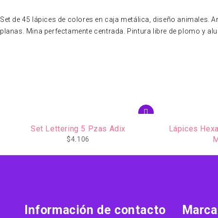
Set de 45 lápices de colores en caja metálica, diseño animales. A
planas. Mina perfectamente centrada. Pintura libre de plomo y a
AGOTADO
Lápices Hexagonales 45 Colores en Caja
Lápices Hexa
Metálica Colorful
$
25.211
Información de contacto
Marca