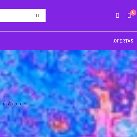
0
¡OFERTAS!
lica Animales