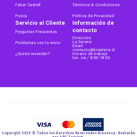
Faber Castell
Términos & Condiciones
Posca
Politica de Privacidad
Servicio al Cliente
Información de
contacto
Preguntas Frecuentes
Dirección:
La Serena
Problemas con tu envio
Email:
contacto@kreateca.cl
¿Quires revender?
Horario de trabajo
lun- vie / 8:00-18:00
Copyrigth 2025 © Todos los Derechos Reservados Kreateca. Rediseño
por ARC Tourism.