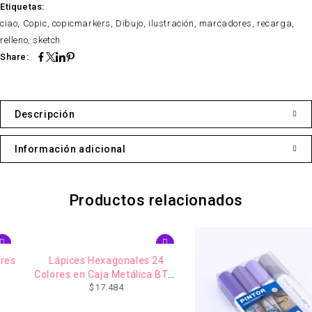
Etiquetas:
ciao
,
Copic
,
copicmarkers
,
Dibujo
,
ilustración
,
marcadores
,
recarga
,
relleno
,
sketch
Share:
Descripción
Información adicional
Productos relacionados
AGOTADO
Lápices Hexagonales 24
Colores en Caja Metálica BTS-
$
17.484
P