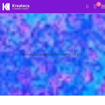
0
Inicio
Lápices
Brush Pen
COPIC Ink E15