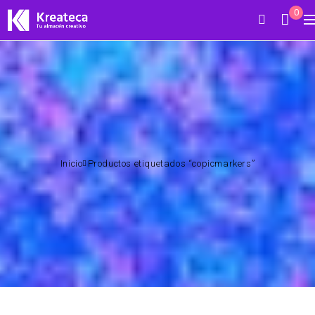
0
Inicio
Productos etiquetados “copicmarkers”