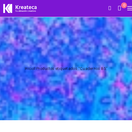
0
Inicio
Productos etiquetados “Cuadernos B5”