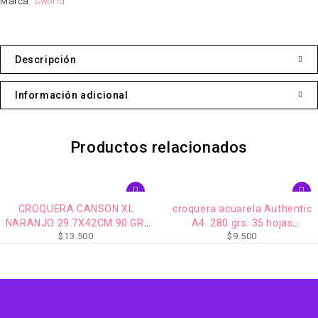
Marca:
Sworld
Descripción
Información adicional
Productos relacionados
OQUERA CANSON XL
croquera acuarela Authentic
JO 29.7X42CM 90 GR.
A4. 280 grs. 35 hojas
$
13.500
$
9.500
120 HOJAS
microperforado