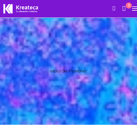
0
Inicio
Set Plumones