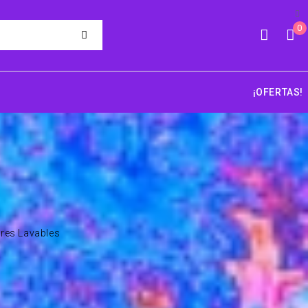
0
¡OFERTAS!
res Lavables