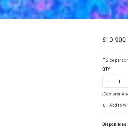
$
10.900
2 de perso
QTY
¡Comprar Ah
Add to wi
Disponibles: