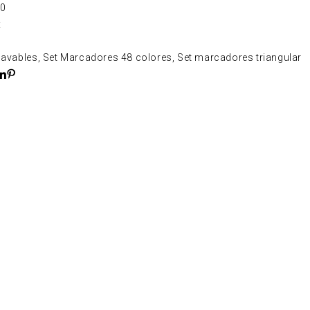
0
x
lavables
,
Set Marcadores 48 colores
,
Set marcadores triangular