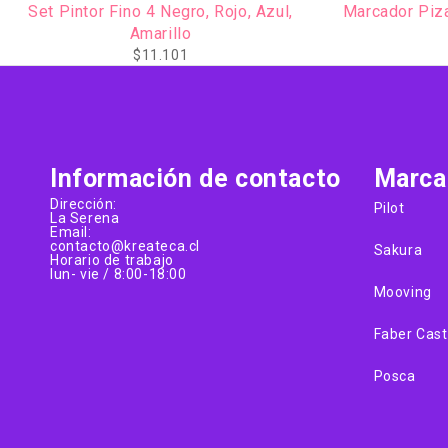
,
Marcador Pizarra c/Borrador Negro PILOT
Set
$
2.244
Información de contacto
Marca
Dirección:
Pilot
La Serena
Email:
contacto@kreateca.cl
Sakura
Horario de trabajo
lun- vie / 8:00-18:00
Mooving
Faber Cast
Posca