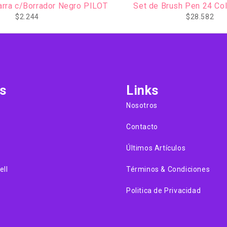
 de Brush Pen 24 Colores ADIX
Marcador Lette
$
28.582
$
7.
s
Links
Nosotros
Contacto
Últimos Artículos
ell
Términos & Condiciones
Politica de Privacidad