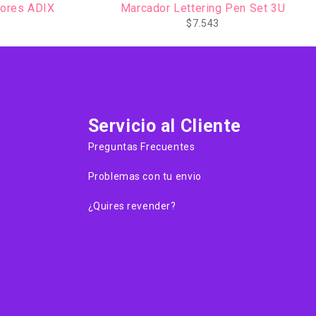
ring Pen Set 3U
Marcador FRIXION FINELINER Se
PILOT
543
$
20.386
Servicio al Cliente
Preguntas Frecuentes
Problemas con tu envio
¿Quires revender?