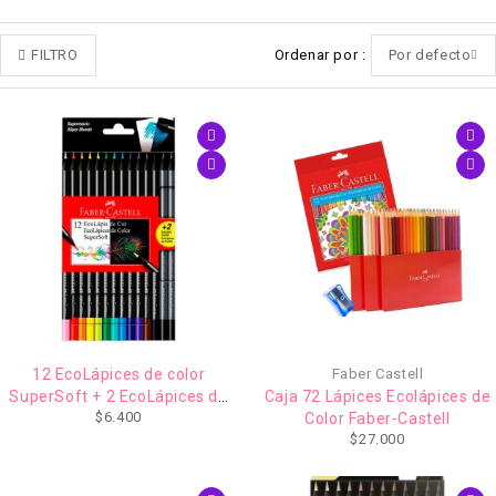
FILTRO
Ordenar por
Por defecto
12 EcoLápices de color
Faber Castell
SuperSoft + 2 EcoLápices de
Caja 72 Lápices Ecolápices de
$
6.400
grafito
Color Faber-Castell
$
27.000