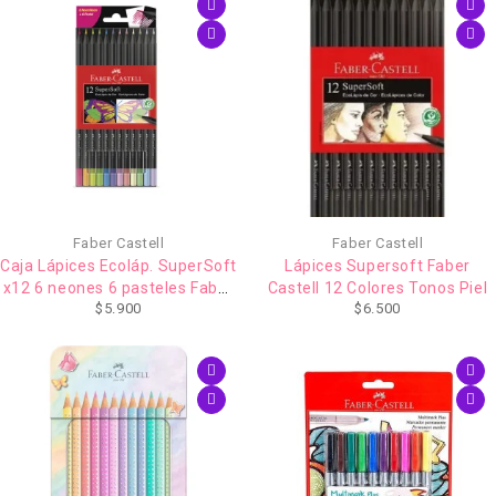
Faber Castell
Faber Castell
Caja Lápices Ecoláp. SuperSoft
Lápices Supersoft Faber
x12 6 neones 6 pasteles Faber
Castell 12 Colores Tonos Piel
$
5.900
$
6.500
Castell