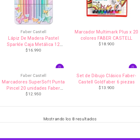
Faber Castell
Marcador Multimark Plus x 20
Lápiz De Madera Pastel
colores FABER CASTELL
$
18.900
Sparkle Caja Metálica 12
$
16.990
Colores Vivos Faber Castell
Faber Castell
Set de Dibujo Clásico Faber-
Marcadores SuperSoft Punta
Castell Goldfaber 6 piezas
$
13.900
Pincel 20 unidades Faber
$
12.950
castell
Mostrando los 8 resultados