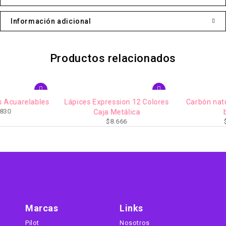
Información adicional
Productos relacionados
Lápices Expression 12 Colores
Carbón natural Pitt 6-11mm
Caja Metálica
blíster
$
8.666
$
8.768
Marcas
Links
Pilot
Nosotros