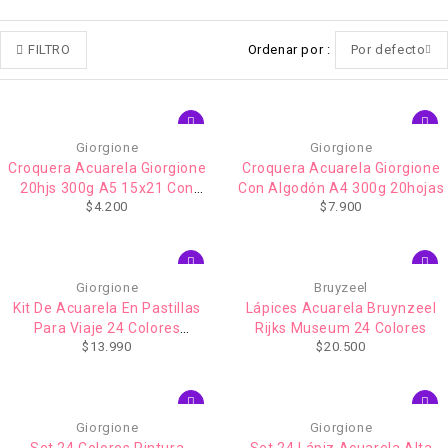
FILTRO
Ordenar por
Por defecto
AGOTADO
Giorgione
Giorgione
Croquera Acuarela Giorgione
Croquera Acuarela Giorgione
20hjs 300g A5 15x21 Con
Con Algodón A4 300g 20hojas
$
4.200
$
7.900
Algodón
Giorgione
Bruyzeel
Kit De Acuarela En Pastillas
Lápices Acuarela Bruynzeel
Para Viaje 24 Colores
Rijks Museum 24 Colores
$
13.990
$
20.500
Giorgione Caja Rosado Pastel
Giorgione
Giorgione
Set 24 Colores Pintura
Set 24 Lápiz Acuarela Alta