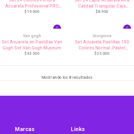
Acuarela Profesional PRO
Calidad Triangular Caja
$
19.000
$
8.950
Giorgione
Metálica Giorgione
Van gogh
Giorgione
Set Acuarela en Pastillas Van
Set Acuarela Pastillas 100
Gogh Set Van Gogh Museum
Colores Normal ,Pastel
$
43.500
$
25.000
,Metálico ,Glitter Giorgione
Mostrando los 8 resultados
Marcas
Links