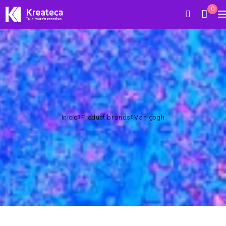
0
Inicio
Product brands
Van gogh