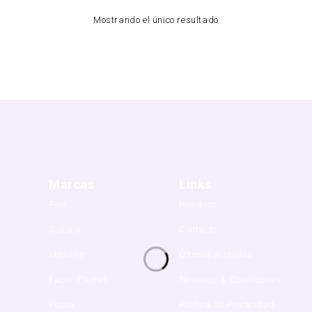
Mostrando el único resultado
Marcas
Links
Pilot
Nosotros
Sakura
Contacto
Mooving
Últimos Artículos
Faber Castell
Términos & Condiciones
Posca
Politica de Privacidad