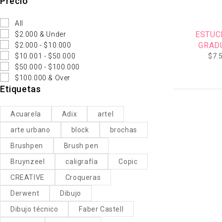
Precio
-24%
All
ESTUC
$2.000 & Under
GRAD
$2.000 - $10.000
$10.001 - $50.000
$
7.
$50.000 - $100.000
$100.000 & Over
Etiquetas
Acuarela
Adix
artel
arte urbano
block
brochas
Brushpen
Brush pen
Bruynzeel
caligrafía
Copic
CREATIVE
Croqueras
Derwent
Dibujo
Dibujo técnico
Faber Castell