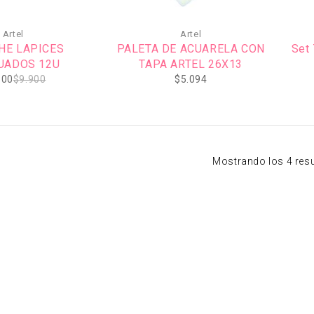
-18
Artel
Artel
HE LAPICES
PALETA DE ACUARELA CON
Set 
UADOS 12U
TAPA ARTEL 26X13
500
$
9.900
$
5.094
Mostrando los 4 res