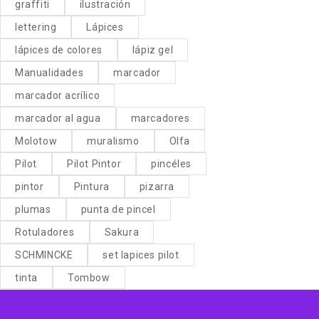
graffiti
ilustración
lettering
Lápices
lápices de colores
lápiz gel
Manualidades
marcador
marcador acrílico
marcador al agua
marcadores
Molotow
muralismo
Olfa
Pilot
Pilot Pintor
pincéles
pintor
Pintura
pizarra
plumas
punta de pincel
Rotuladores
Sakura
SCHMINCKE
set lapices pilot
tinta
Tombow