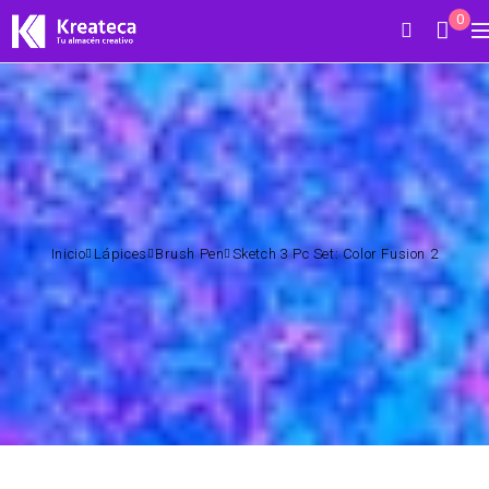
0
Inicio
Lápices
Brush Pen
Sketch 3 Pc Set: Color Fusion 2