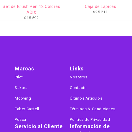
AGOTADO
Colores
Caja de Lapices
Set de 36 lápices a
$
25.211
Bruynzee
$
29.512
Marcas
Links
Pilot
Nosotros
Sakura
Contacto
Mooving
Últimos Artículos
Faber Castell
Términos & Condiciones
Posca
Politica de Privacidad
Servicio al Cliente
Información de