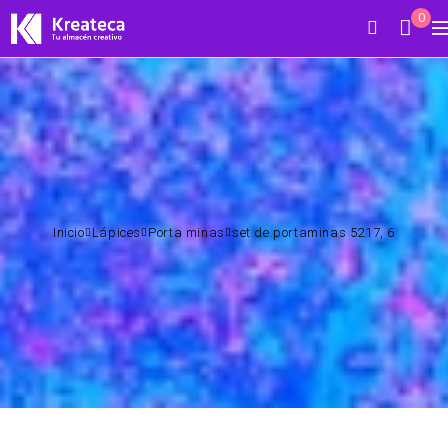
0
Inicio
Lápices
Porta minas
set de portaminas 5217, 6