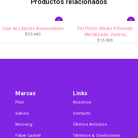
Productos relacionados
ADO
AG
e Lápices Acuarelables
Set Pintor Medio 4 Rosado
L
$
25.440
Metalizado, Violeta
$
15.500
Metalizado, Azul Metalizado,
Verde Metalizado
Marcas
Links
Pilot
Nosotros
Sakura
Contacto
Mooving
Últimos Artículos
Faber Castell
Términos & Condiciones