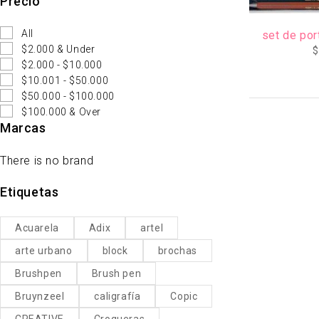
Precio
AGOTADO
All
set de por
$2.000 & Under
$
$2.000 - $10.000
$10.001 - $50.000
$50.000 - $100.000
$100.000 & Over
Marcas
There is no brand
Etiquetas
Acuarela
Adix
artel
arte urbano
block
brochas
Brushpen
Brush pen
Bruynzeel
caligrafía
Copic
CREATIVE
Croqueras