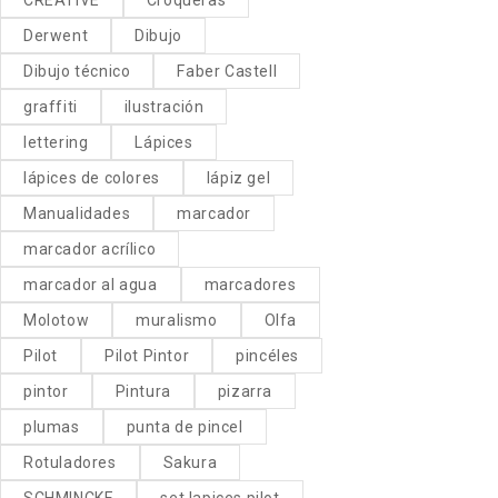
Derwent
Dibujo
Dibujo técnico
Faber Castell
graffiti
ilustración
lettering
Lápices
lápices de colores
lápiz gel
Manualidades
marcador
marcador acrílico
marcador al agua
marcadores
Molotow
muralismo
Olfa
Pilot
Pilot Pintor
pincéles
pintor
Pintura
pizarra
plumas
punta de pincel
Rotuladores
Sakura
SCHMINCKE
set lapices pilot