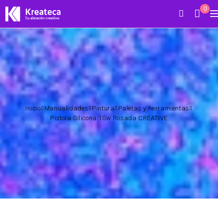
0
Inicio
Manualidades
Pintura
Paletas y herramientas
Pistola Silicona 10w Rosada CREATIVE