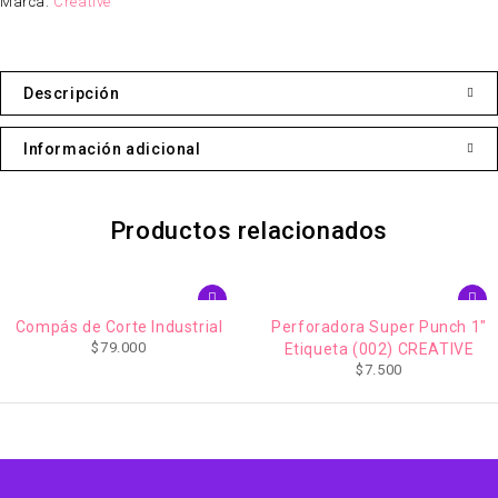
Marca:
Creative
Descripción
Información adicional
Productos relacionados
 Corte Industrial
Perforadora Super Punch 1"
Escarcha
$
79.000
Etiqueta (002) CREATIVE
Neó
$
7.500