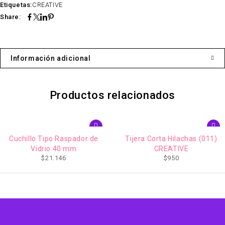
Etiquetas:
CREATIVE
Share:
Información adicional
Productos relacionados
Tijera Corta Hilachas (011)
Perforadora Super Punch 1"
CREATIVE
Etiqueta (002) CREATIVE
$
950
$
7.500