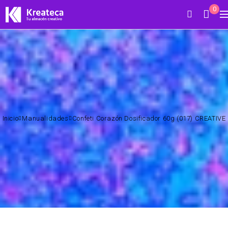
0
Inicio
Manualidades
Confeti Corazón Dosificador 60g (017) CREATIVE