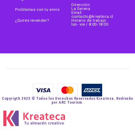
Dirección:
La Serena
Problemas con tu envio
Email:
contacto@kreateca.cl
¿Quires revender?
Horario de trabajo
lun- vie / 8:00-18:00
Copyrigth 2025 © Todos los Derechos Reservados Kreateca. Rediseño
por ARC Tourism.