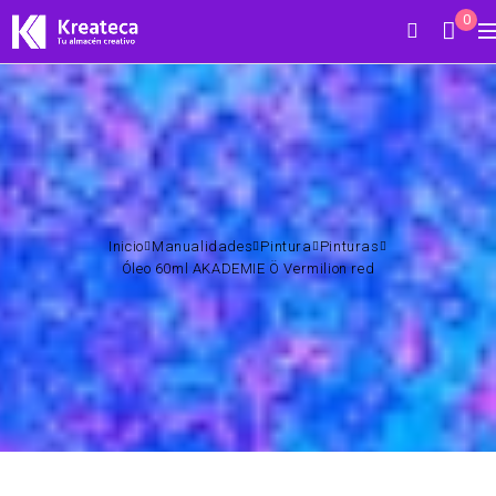
0
Inicio
Manualidades
Pintura
Pinturas
Óleo 60ml AKADEMIE Ö Vermilion red