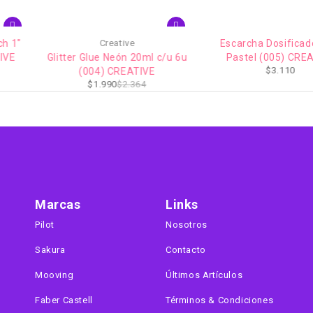
-16%
Creative
Escarcha Dosificador 50g
Glitter Glue Neón 20ml c/u 6u
Pastel (005) CREATIVE
$
3.110
(004) CREATIVE
$
1.990
$
2.364
Marcas
Links
Pilot
Nosotros
Sakura
Contacto
Mooving
Últimos Artículos
Faber Castell
Términos & Condiciones