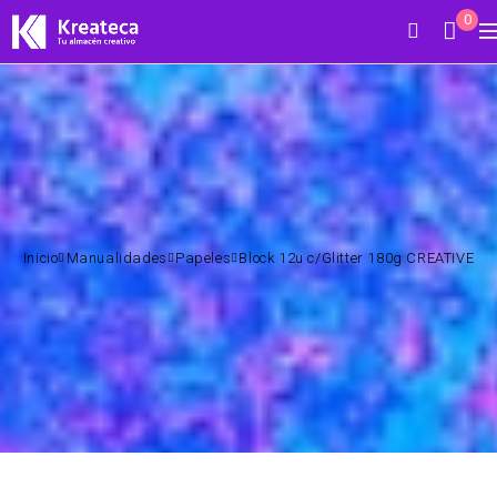
0
Inicio
Manualidades
Papeles
Block 12u c/Glitter 180g CREATIVE