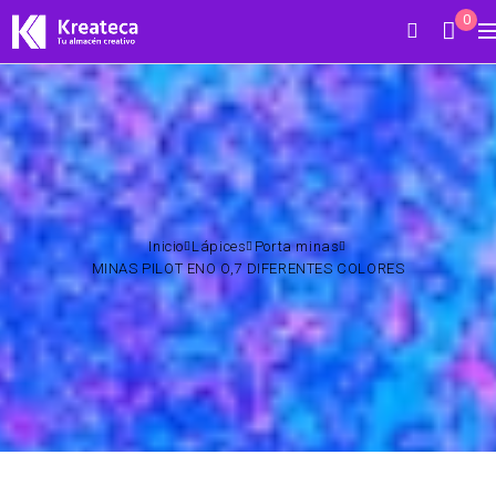
0
Inicio
Lápices
Porta minas
MINAS PILOT ENO O,7 DIFERENTES COLORES