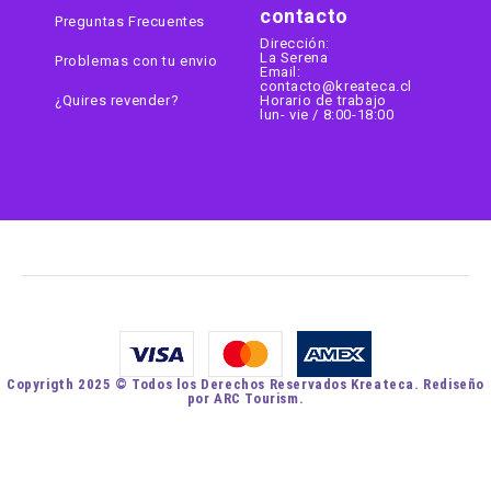
contacto
Preguntas Frecuentes
Dirección:
La Serena
Problemas con tu envio
Email:
contacto@kreateca.cl
¿Quires revender?
Horario de trabajo
lun- vie / 8:00-18:00
Copyrigth 2025 © Todos los Derechos Reservados Kreateca. Rediseño
por ARC Tourism.