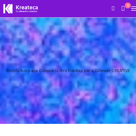
0
Inicio
Libro para Colorear
Libro Doodles para Colorear CREATIVE