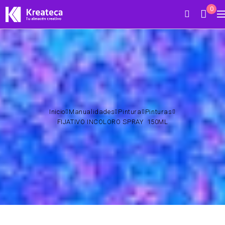
0
Inicio
Manualidades
Pintura
Pinturas
FIJATIVO INCOLORO SPRAY 150ML