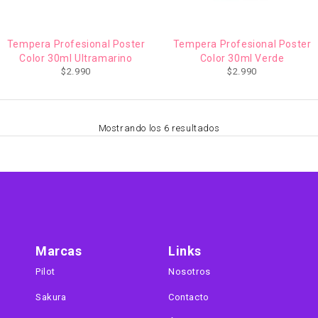
Tempera Profesional Poster
Tempera Profesional Poster
Color 30ml Ultramarino
Color 30ml Verde
$
2.990
$
2.990
Mostrando los 6 resultados
Marcas
Links
Pilot
Nosotros
Sakura
Contacto