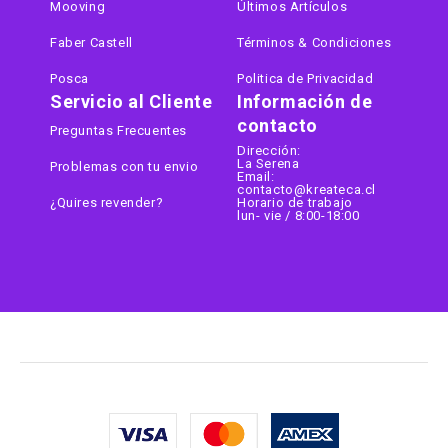
Mooving
Últimos Artículos
Faber Castell
Términos & Condiciones
Posca
Politica de Privacidad
Servicio al Cliente
Información de
contacto
Preguntas Frecuentes
Dirección:
La Serena
Problemas con tu envio
Email:
contacto@kreateca.cl
¿Quires revender?
Horario de trabajo
lun- vie / 8:00-18:00