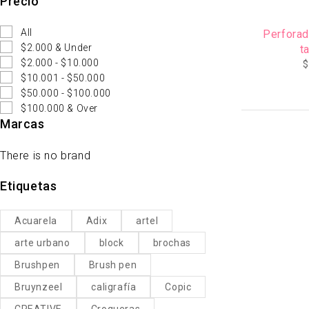
Precio
AGOTADO
All
Perforad
$2.000 & Under
t
$2.000 - $10.000
$
$10.001 - $50.000
$50.000 - $100.000
$100.000 & Over
Marcas
There is no brand
Etiquetas
Acuarela
Adix
artel
arte urbano
block
brochas
Brushpen
Brush pen
Bruynzeel
caligrafía
Copic
CREATIVE
Croqueras