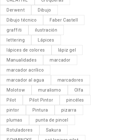
Derwent
Dibujo
Dibujo técnico
Faber Castell
graffiti
ilustración
lettering
Lápices
lápices de colores
lápiz gel
Manualidades
marcador
marcador acrílico
marcador al agua
marcadores
Molotow
muralismo
Olfa
Pilot
Pilot Pintor
pincéles
pintor
Pintura
pizarra
plumas
punta de pincel
Rotuladores
Sakura
SCHMINCKE
set lapices pilot