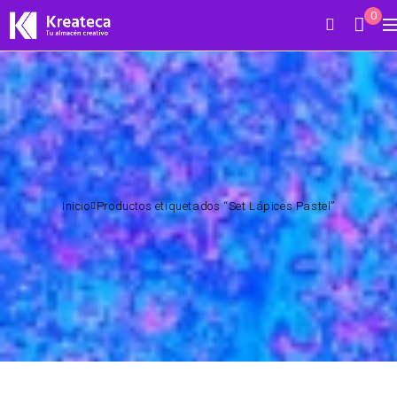
0
Inicio
Productos etiquetados “Set Lápices Pastel”