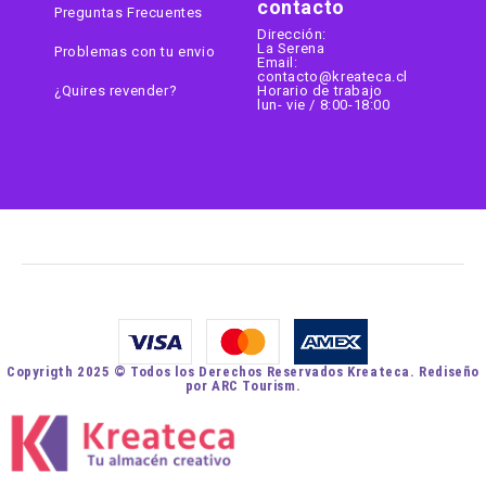
contacto
Preguntas Frecuentes
Dirección:
La Serena
Problemas con tu envio
Email:
contacto@kreateca.cl
¿Quires revender?
Horario de trabajo
lun- vie / 8:00-18:00
Copyrigth 2025 © Todos los Derechos Reservados Kreateca. Rediseño
por ARC Tourism.