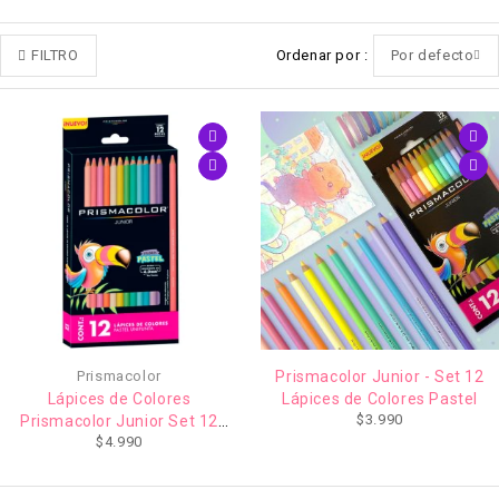
FILTRO
Ordenar por
Por defecto
Prismacolor
Prismacolor Junior - Set 12
Lápices de Colores
Lápices de Colores Pastel
$
3.990
Prismacolor Junior Set 12
$
4.990
Pasteles