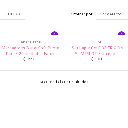
FILTRO
Ordenar por
Por defecto
Faber Castell
Pilot
Marcadores SuperSoft Punta
Set Lápiz Gel 0.38 FRIXION
Pincel 20 unidades Faber
SLIM PILOT 3 Unidades
$
12.950
$
7.950
castell
(Borrable)
Mostrando los 2 resultados