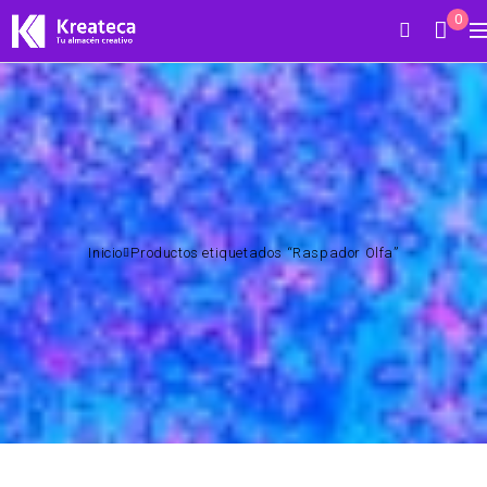
0
Inicio
Productos etiquetados “Raspador Olfa”