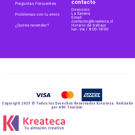
contacto
Preguntas Frecuentes
Dirección:
La Serena
Problemas con tu envio
Email:
contacto@kreateca.cl
¿Quires revender?
Horario de trabajo
lun- vie / 8:00-18:00
Copyrigth 2025 © Todos los Derechos Reservados Kreateca. Rediseño
por ARC Tourism.