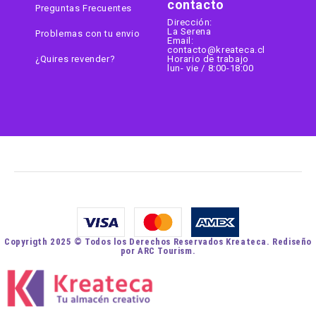
contacto
Preguntas Frecuentes
Dirección:
La Serena
Problemas con tu envio
Email:
contacto@kreateca.cl
¿Quires revender?
Horario de trabajo
lun- vie / 8:00-18:00
Copyrigth 2025 © Todos los Derechos Reservados Kreateca. Rediseño
por ARC Tourism.