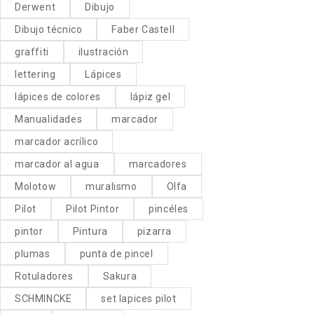
Derwent
Dibujo
Dibujo técnico
Faber Castell
graffiti
ilustración
lettering
Lápices
lápices de colores
lápiz gel
Manualidades
marcador
marcador acrílico
marcador al agua
marcadores
Molotow
muralismo
Olfa
Pilot
Pilot Pintor
pincéles
pintor
Pintura
pizarra
plumas
punta de pincel
Rotuladores
Sakura
SCHMINCKE
set lapices pilot