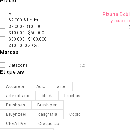
Precio
All
Pizarra Dobl
$2.000 & Under
y cuadri
$2.000 - $10.000
$10.001 - $50.000
$50.000 - $100.000
$100.000 & Over
Marcas
Datazone
(2)
Etiquetas
Acuarela
Adix
artel
arte urbano
block
brochas
Brushpen
Brush pen
Bruynzeel
caligrafía
Copic
CREATIVE
Croqueras