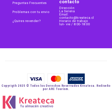
contacto
Preguntas Frecuentes
Dirección:
La Serena
Problemas con tu envio
Email:
contacto@kreateca.cl
¿Quires revender?
Horario de trabajo
lun- vie / 8:00-18:00
Copyrigth 2025 © Todos los Derechos Reservados Kreateca. Rediseño
por ARC Tourism.