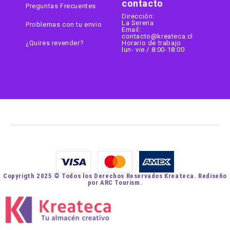
contacto
Preguntas Frecuentes
Dirección:
La Serena
Problemas con tu envio
Email:
contacto@kreateca.cl
¿Quires revender?
Horario de trabajo
lun- vie / 8:00-18:00
Copyrigth 2025 © Todos los Derechos Reservados Kreateca. Rediseño
por ARC Tourism.