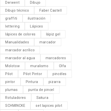
Derwent
Dibujo
Dibujo técnico
Faber Castell
graffiti
ilustración
lettering
Lápices
lápices de colores
lápiz gel
Manualidades
marcador
marcador acrílico
marcador al agua
marcadores
Molotow
muralismo
Olfa
Pilot
Pilot Pintor
pincéles
pintor
Pintura
pizarra
plumas
punta de pincel
Rotuladores
Sakura
SCHMINCKE
set lapices pilot