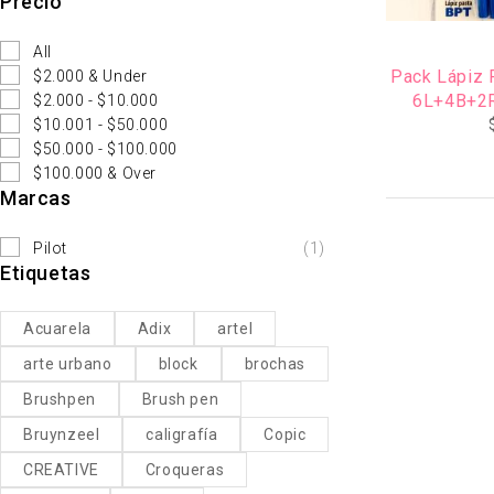
Precio
All
Pack Lápiz 
$2.000 & Under
6L+4B+2R
$2.000 - $10.000
$10.001 - $50.000
$50.000 - $100.000
$100.000 & Over
Marcas
Pilot
(1)
Etiquetas
Acuarela
Adix
artel
arte urbano
block
brochas
Brushpen
Brush pen
Bruynzeel
caligrafía
Copic
CREATIVE
Croqueras