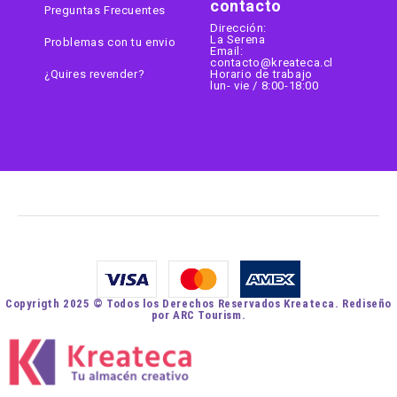
contacto
Preguntas Frecuentes
Dirección:
La Serena
Problemas con tu envio
Email:
contacto@kreateca.cl
¿Quires revender?
Horario de trabajo
lun- vie / 8:00-18:00
Copyrigth 2025 © Todos los Derechos Reservados Kreateca. Rediseño
por ARC Tourism.