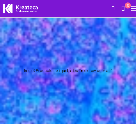
0
Inicio
Productos etiquetados “molotow one4all”