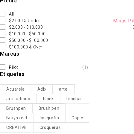
Precio
All
Minas Pil
$2.000 & Under
$2.000 - $10.000
$10.001 - $50.000
$50.000 - $100.000
$100.000 & Over
Marcas
Pilot
(1)
Etiquetas
Acuarela
Adix
artel
arte urbano
block
brochas
Brushpen
Brush pen
Bruynzeel
caligrafía
Copic
CREATIVE
Croqueras