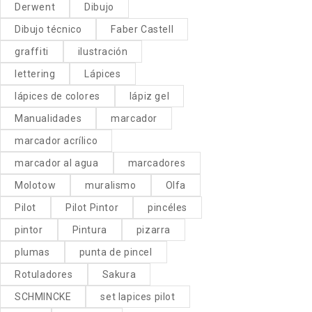
Derwent
Dibujo
Dibujo técnico
Faber Castell
graffiti
ilustración
lettering
Lápices
lápices de colores
lápiz gel
Manualidades
marcador
marcador acrílico
marcador al agua
marcadores
Molotow
muralismo
Olfa
Pilot
Pilot Pintor
pincéles
pintor
Pintura
pizarra
plumas
punta de pincel
Rotuladores
Sakura
SCHMINCKE
set lapices pilot