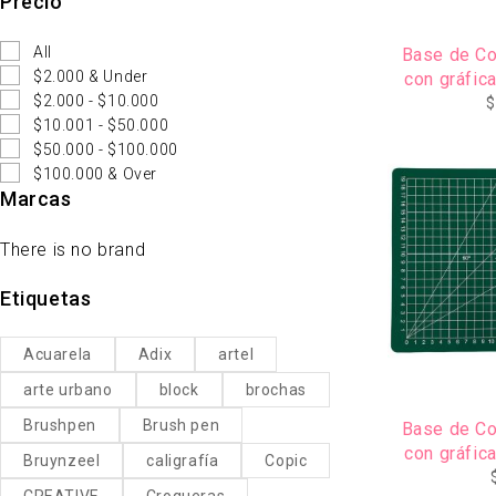
Precio
All
Base de C
$2.000 & Under
con gráfica
$2.000 - $10.000
R
$
$10.001 - $50.000
$50.000 - $100.000
$100.000 & Over
Marcas
There is no brand
Etiquetas
Acuarela
Adix
artel
arte urbano
block
brochas
Brushpen
Brush pen
Base de C
con gráfica
Bruynzeel
caligrafía
Copic
CREATIVE
Croqueras