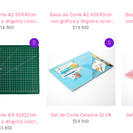
orte A2 60X45cm
Base de Corte A2 60X45cm
Bas
 y ángulos color
con gráfica y ángulos color
con
osado
Verde
14.900
$
14.900
orte A4 30X22cm
Set de Corte Celeste OLFA
Se
 y ángulos color
$
59.900
Verde
$
5.800