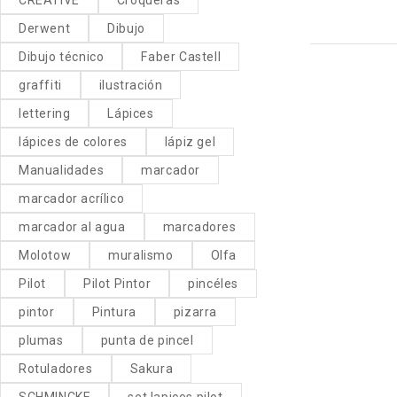
Derwent
Dibujo
Dibujo técnico
Faber Castell
graffiti
ilustración
lettering
Lápices
lápices de colores
lápiz gel
Manualidades
marcador
marcador acrílico
marcador al agua
marcadores
Molotow
muralismo
Olfa
Pilot
Pilot Pintor
pincéles
pintor
Pintura
pizarra
plumas
punta de pincel
Rotuladores
Sakura
SCHMINCKE
set lapices pilot