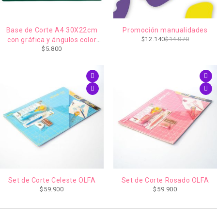
-14%
Base de Corte A4 30X22cm
Promoción manualidades
IMPERDIBLE
$
12.140
$
14.070
con gráfica y ángulos color
$
5.800
Verde
Set de Corte Celeste OLFA
Set de Corte Rosado OLFA
$
59.900
$
59.900