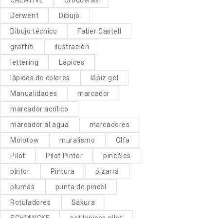
Derwent
Dibujo
Dibujo técnico
Faber Castell
graffiti
ilustración
lettering
Lápices
lápices de colores
lápiz gel
Manualidades
marcador
marcador acrílico
marcador al agua
marcadores
Molotow
muralismo
Olfa
Pilot
Pilot Pintor
pincéles
pintor
Pintura
pizarra
plumas
punta de pincel
Rotuladores
Sakura
SCHMINCKE
set lapices pilot