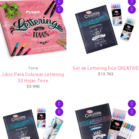
Torre
Set de Lettering Dúo CREATIVE
$
13.763
Libro Para Colorear Lettering
32 Hojas Torre
$
3.990