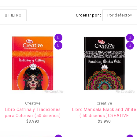
FILTRO
Ordenar por
Por defecto
Creative
Creative
Libro Catrina y Tradiciones
Libro Mandala Black and White
para Colorear (50 diseños)
( 50 diseños )CREATIVE
$
3.990
$
3.990
CREATIVE