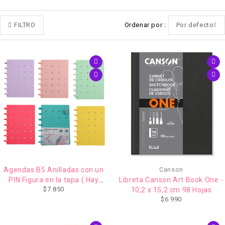
FILTRO
Ordenar por
Por defecto
Agendas B5 Anilladas con un
Canson
PIN Figura en la tapa ( Hay
Libreta Canson Art Book One -
$
7.850
otros modelos de Clips)
10,2 x 15,2 cm 98 Hojas
$
6.990