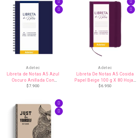
Adetec
Adetec
Libreta de Notas A5 Azul
Libreta De Notas A5 Cosida
Oscuro Anillada Con
Papel Beige 100 g X 80 Hojas
$
7.900
$
6.950
Elástico/100gr x 80 Hojas
Color Morado
Adetec